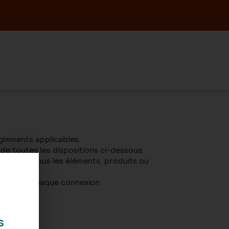
èglements applicables.
 de toutes les dispositions ci-dessous.
isation et tous les éléments, produits ou
s lors de chaque connexion.
s