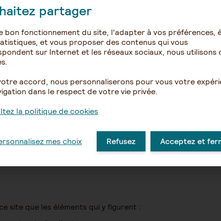
ion
haitez partager
e bon fonctionnement du site, l'adapter à vos préférences, é
Interprofessionnelle de Retraites Complémentaires de la Marti
atistiques, et vous proposer des contenus qui vous
ité sociale, adhérente de la Fédération Agirc-Arrco, dont le
pondent sur Internet et les réseaux sociaux, nous utilisons 
s.
re
votre accord, nous personnaliserons pour vous votre expér
igation dans le respect de votre vie privée.
».
tez la politique de cookies
es de production du groupe AG2R LA MONDIALE.
resson .
ersonnalisez mes choix
Refusez
Acceptez et fer
ce site que les éléments qui y figurent :