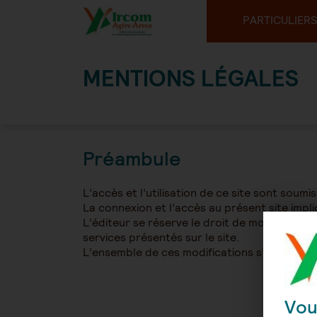
PARTICULIERS
MENTIONS LÉGALES
Préambule
L’accès et l’utilisation de ce site sont soum
La connexion et l’accès au présent site impli
L’éditeur se réserve le droit de modifier et d
services présentés sur le site.
L’ensemble de ces modifications s’impose au
Vou