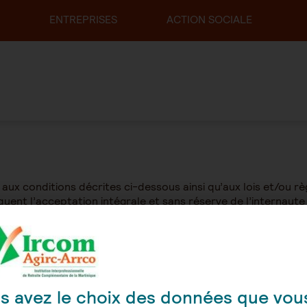
ENTREPRISES
ACTION SOCIALE
is aux conditions décrites ci-dessous ainsi qu’aux lois et/ou r
quent l’acceptation intégrale et sans réserve de l’internaute
e mettre à jour, sans préavis, les présentes conditions d’util
x internautes qui doivent consulter les présentes condition
s avez le choix des données que vou